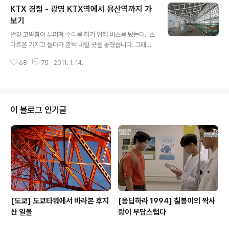
KTX 경험 - 광명 KTX역에서 용산역까지 가
입니다. 전체 평균 시청률은 39%를 차지 했으며 말 그대
로 두 집당 한집은 "태조왕건"을 봤다고 해도 틀린 말이 아
보기
글 내용
니었죠. 태조왕건이라는 드라마는 몰라도 "관심법"은 알 정
안경 코받침이 부러져 수리를 하기 위해 버스를 탔는데.. 스
도로 선풍적인 인기를 끌었죠. 궁예가 미륵의 화신이라며
마트폰 가지고 놀다가 깜빡 내릴 곳을 놓쳤습니다. 그래서
관심법으로 철퇴로 정적들을 제거하며 절정으로 치닫을 때
"에라 광명 KTX 역"이나 한번 가보자 하고 갔습니다. 날
는 정말 저런 연기를 어떻게 할까 하는 생각이 들 정도로 살
68
75
2011. 1. 14.
좋을 때 자전거로도 왔다갔다 하고, 부산 사는 친구가 올라
벌했었습니다. 그러고 보니 ..
오면 항상 이곳에서 마중을 했던 곳이라서 자주 왔던 곳이
거든요. 광명역은 사진에서 보는 것 처럼 정말 큽니다. KT
X 열차 길이가 388미터 입니다. 그 열차가 역에 전부 다
들어와야 하고 여유 공간까지 있어야 하니까 역의 길이만
이 블로그 인기글
끝에서 끝까지 400m가 넘는 거리죠. 그 열차길이보다 큰
건물에 천장은 자연 체광을 할 수 있게 만들어져 있으니 실
제로 KTX 열차역을 안보신 분이라면 정말 눈이 휘둥그레
할 만한 크기입니다. 그래서 KTX를 자주 이용 하는 사람들
은 열차 플렛폼 ..
[도쿄] 도쿄타워에서 바라본 후지
[응답하라 1994] 칠봉이의 짝사
산 일몰
랑이 부담스럽다