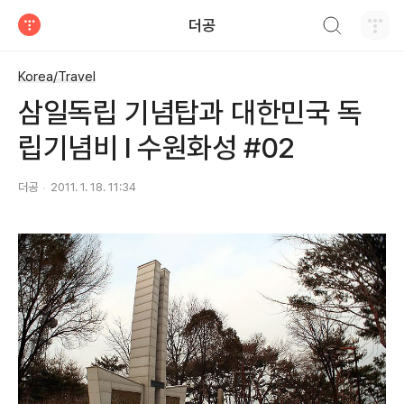
검색하기
더공
티스토리
Korea/Travel
삼일독립 기념탑과 대한민국 독
립기념비 l 수원화성 #02
더공
2011. 1. 18. 11:34