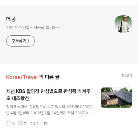
로그 정보
더공
안녕 우주인들~ 지구로 놀러와~
구독하기
더보기
Korea/Travel
의 다른 글
제천 KBS 촬영장 관심법으로 관심좀 가져주
오 태조왕건
글 내용
짐이 미륵이오. 관심법으로 보고 있노라. KBS에서 2000
년 4월 1일부터 2002년 2월 24일까지 무려 200회에 달
하는 대하드라마. 태조왕건의 최수종, 궁예로 김영철이 열
61
71
2011. 1. 17.
연을 펼쳤던 드라마입니다. 태조왕건은 기록적인 시청률로
도 유명한데 관심법으로 유명했던 궁예의 최후편이 방송되
었던 120편에서는 서울 62.1%라는 경이적인 시청률을 보