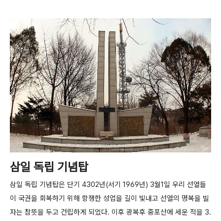
삼일 독립 기념탑
삼일 독립 기념탑은 단기 4302년(서기 1969년) 3월1일 우리 선열들
이 국권을 회복하기 위해 항쟁한 성업을 길이 빛내고 선열의 명복을 빌
자는 참뜻을 두고 건립하게 되었다. 이후 광복후 중포산에 세운 적을 3.