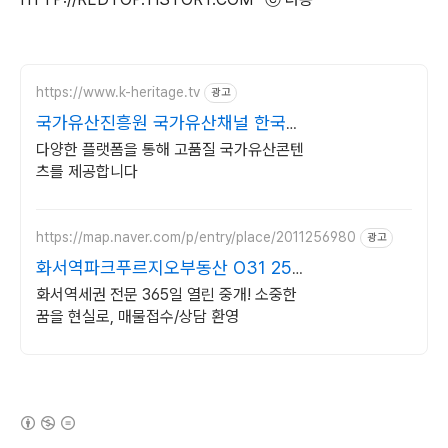
https://www.k-heritage.tv
광고
국가유산진흥원 국가유산채널 한국의
세계유산 영상
다양한 플랫폼을 통해 고품질 국가유산콘텐
츠를 제공합니다
https://map.naver.com/p/entry/place/2011256980
광고
화서역파크푸르지오부동산 O31 258
8949
화서역세권 전문 365일 열린 중개! 소중한
꿈을 현실로, 매물접수/상담 환영
(새창열림)