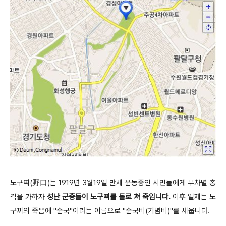
노구찌(野口)는 1919년 3월19일 만세 운동중인 시민들에게 무차별 총
격을 가하자
성난 군중들이 노구찌를 돌로 쳐 죽입니다.
이후 일제는 노
구찌의 죽음에 "순국"이라는 이름으로 "순국비(기념비)"를 세웁니다.