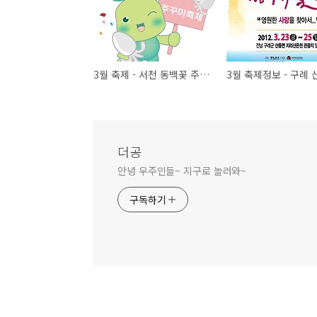
3월 축제 - 서천 동백꽃 주꾸미 축제 13회
더공
안녕 우주인들~ 지구로 놀러와~
구독하기