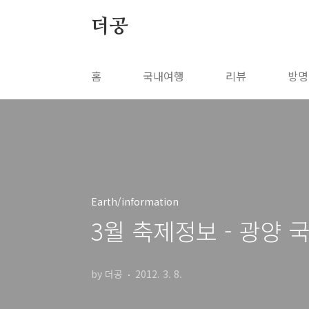
본문 바로가기
더공
홈
국내여행
리뷰
방명
Earth/information
3월 축제정보 - 광양 
by 더공
2012. 3. 8.