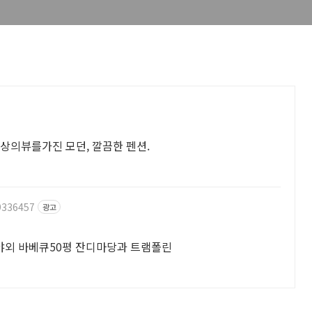
환상의뷰를가진 모던, 깔끔한 펜션.
9336457
광고
 야외 바베큐50평 잔디마당과 트램폴린