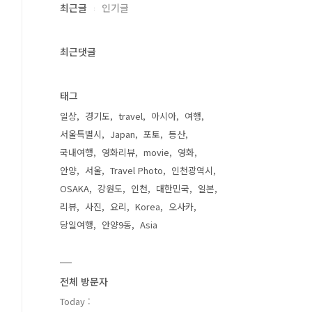
최근글
인기글
최근댓글
태그
일상
경기도
travel
아시아
여행
서울특별시
Japan
포토
등산
국내여행
영화리뷰
movie
영화
안양
서울
Travel Photo
인천광역시
OSAKA
강원도
인천
대한민국
일본
리뷰
사진
요리
Korea
오사카
당일여행
안양9동
Asia
전체 방문자
Today :