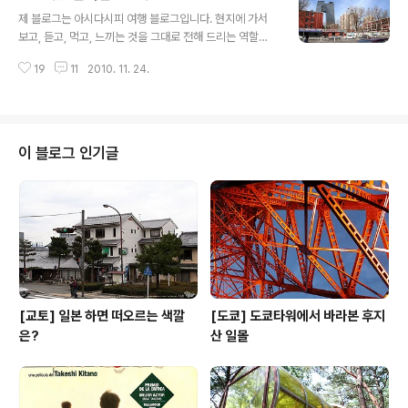
글 내용
그인 - 다음 로그인 - 댓글 링크 - 다음 구독 링크 - 구글 구
제 블로그는 아시다시피 여행 블로그입니다. 현지에 가서
독 링크 이런 식으로 찾아 다닙니다. 얼추 끝났다 싶으면 그
보고, 듣고, 먹고, 느끼는 것을 그대로 전해 드리는 역할을
다음에는 제 블로그에 댓글 달아주신 분들에게 답글을 시
하지요. 좋은건 좋았다, 나쁜점은 나빴다를 가감없이 전달
간 날 때마다 달아드립니다. 답글 달기 어려움을 요즘 느끼
19
11
2010. 11. 24.
할 수 있기 때문에 어느정도 정확도의 평균은 지켜지는 듯
고 있습니다. 댓글에 답글을 달아주는 일이 생각보다 쉽지..
합니다. 그런데 어느날 부터인가 고민이 생겼습니다. 꼼꼼
히 살펴보신 분들이라면 제 블로그는 유독 먹거리에 대한
포스팅이 없습니다. 여행을 하다보면 꼬박꼬박 3끼 밥을
먹고 그만큼 접하는 음식점도 많습니다. 어떤날은 들어가
이 블로그 인기글
서 먹어보면 정말 맛이 있는 곳을 발견하기도 하죠. 그와는
반대로 어떤 곳은 유명한 음식점에도 기분 나쁘게 밥을 먹
고 나오는 경우도 있습니다. 음식 또한 여행의 빼 놓을 수
없는 필수적인 요소지요. 좋은 곳만 소개해야 할까요? 아니
면 좋지 않은 부분도 이야기를 해..
[교토] 일본 하면 떠오르는 색깔
[도쿄] 도쿄타워에서 바라본 후지
은?
산 일몰