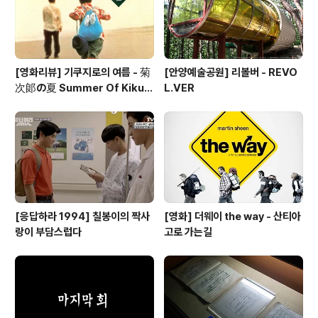
[영화리뷰] 기쿠지로의 여름 - 菊
[안양예술공원] 리볼버 - REVO
次郞の夏 Summer Of Kikuji
L.VER
ro 1999
[응답하라 1994] 칠봉이의 짝사
[영화] 더웨이 the way - 산티아
랑이 부담스럽다
고로 가는길