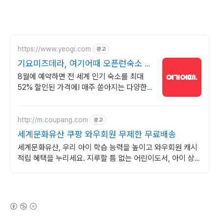
https://www.yeogi.com
광고
기요미즈데라, 여기어때 오픈런숙소 최
대 81% 할인
8월에 예약하면 전 세계 인기 숙소를 최대
52% 할인된 가격에! 매주 쏟아지는 다양한
혜택! 앱으로 알림 받고 똑똑하게 숙소 예약
하기
http://m.coupang.com
광고
세계문화유산 쿠팡 와우회원 무제한 무료배송
세계문화유산, 우리 아이 학습 능력을 높이고 와우회원 캐시
적립 혜택을 누리세요. 지루할 틈 없는 어린이도서, 아이 상상
력을 자극해 즐거운 독서 시간을 선물하세요.
(새창열림)