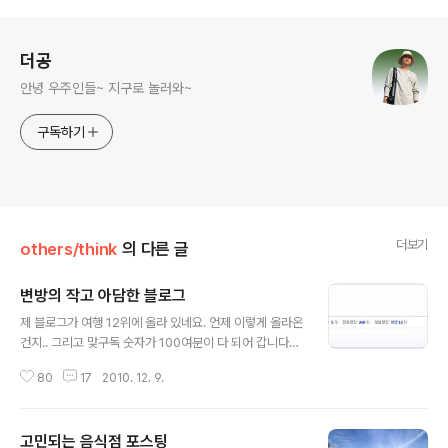
로그 정보
더공
안녕 우주인들~ 지구로 놀러와~
구독하기
더보기
others/think
의 다른 글
변방의 작고 아담한 블로그
글 내용
제 블로그가 여행 12위에 올라 있네요. 언제 이렇게 올라온
건지.. 그리고 맞구독 숫자가 100여분이 다 되어 갑니다~
만세~~ *^__________^* 구독자 수가 수백, 수 천 분에게
80
17
2010. 12. 9.
는 별 것 아닌 숫자겠지만, 저는 저 구독자분들 한분한분 모
두 소중한 분들이십니다. 매일 찾아 뵈려고 노력하고 있습
니다. 트윗을 하다보니 맞구독의 생활화!!! 하루에 글을 너
고민되는 음식점 포스팅
무 많이 올리시는 두 분은 뺐습니다. 찾아다니기 블로그 로