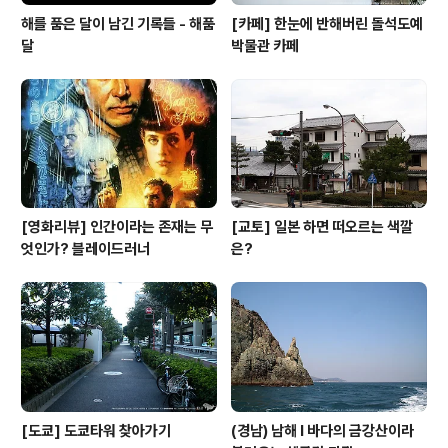
해를 품은 달이 남긴 기록들 - 해품
[카페] 한눈에 반해버린 돌석도예
달
박물관 카페
[영화리뷰] 인간이라는 존재는 무
[교토] 일본 하면 떠오르는 색깔
엇인가? 블레이드러너
은?
[도쿄] 도쿄타워 찾아가기
(경남) 남해 l 바다의 금강산이라