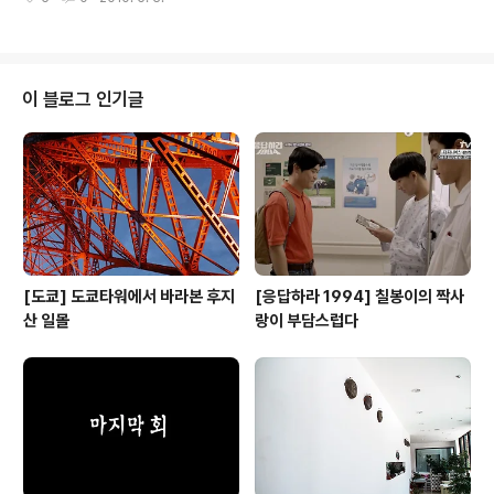
태인 와 는 작가가 안양을 방문하던 중에 뉴스 방송에서 서
만들..
울 상공에 UFO가 대거 출몰했다는 보도와 UFO를 닮은
분홍색 카우보이 모자에서 작품의 착상을 얻었다. 9개의
연속적인 이미지와 형태를 가진 도로 표지판은 일반적인
원형의 형태에서 유에프오의 형태로 수렴되어 간다. 작가
이 블로그 인기글
는 이 작업을 통해 기존의 지표의 기호를 상징의 기호와 혼
합하였다. 그냥 쉽게 지나칠 수 있는 표지판을 보면서 그냥
"재밌네" "하하하" 이 정도였다. 사진을 정리하고 자료를
찾아 보던 중에 이 것 또한 작품이라는 것이다. 실제로 아래
사진들을 보면 재미 ..
[도쿄] 도쿄타워에서 바라본 후지
[응답하라 1994] 칠봉이의 짝사
산 일몰
랑이 부담스럽다