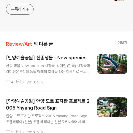
구독하기
더보기
Review/Art
의 다른 글
[안양예술공원] 신종생물 - New species
글 내용
신종 생물 New species 서정국, 김미인 (한국) 서정국과
김미인은 9점의 동물 형태의 조각을 라는 이름으로 선보인
다. 일본 건축가 클립에 의해 디자인된 숲속의 나무 길을 따
4
0
2010. 5. 3.
라 숲 속으로 들어가면 동물과 식물 또는 서로 다른 동물들
간의 결합으로 만들어진 상상적 동물들이 드러난다. 전망
대에서 산쪽으로 살짝 내려갈라치면 숲속에 여러 동물들이
[안양예술공원] 안양 도로 표지판 프로젝트 2
눈에 띈다. 그런데 멀리서 볼 때와는 다소 다른 모습이 눈에
보인다. 같이 같던 다른 분은 "아우~ 이게 뭐야???"라는 반
005 Ynyang Road Sign
글 내용
응과 또 다른 분은 "와~~ 이거 재미있네~~"라는 극과 극
안양 도로 표지판 프로젝트 2005 Ynyang Road Sign
이 갈렸던 동물 작품들이다. 얼룩말의 얼굴에 타조 몸통. 상
유켄테루야 (일본) 유켄 테루야는 일본 오키나와에서 태어
어 얼굴에 공룡 다리. 장미가 달린 표범등 여러가지 작품이
나 현재 뉴욕에서 거주하며 작업하고 있다. 도로 표지판 형
있다. 또 하나는 작품 보는데 불편함이 없도록 나무로 길이
5
0
2010. 5. 3.