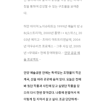
창을 통하여 감상할 수 있는 구조물을 보여준
다.
허만 마이어 노이슈타트는 1999년 예술의 방 d
8(오스트리아), 2000년 플랫 I + II(스위스), 20
03년 에치고 - 츠마리 아트트리엔날레, 2004
년 아우슈비츠 프로체스 - 그후 사십 년, 2005
년 <무대로> 전에 참여하였다. -
안양 공공 예
술 프로젝트
-
안양 예술공원 안에는 특색있는 조형물이 작은
계곡, 산을 따라 곳곳에 숨어 있다. 오늘은 전에
봐 뒀던 작품과 사진에 담고 싶었던 작품을 담
으러 다시 한번 찾아갔다. 나중에 돈벌어서 꼭
이렇게 집 지어서 살고 싶다. 조금 단단하게~