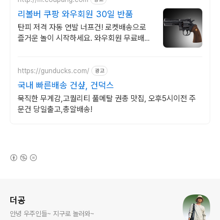
리볼버 쿠팡 와우회원 30일 반품
탄피 저격 자동 연발 너프건! 로켓배송으로
즐거운 놀이 시작하세요. 와우회원 무료배송
과 30일 반품. 인기 밀리터리 장난감 쿠팡.
https://gunducks.com/
광고
국내 빠른배송 건샾, 건덕스
묵직한 무게감,고퀄리티 풀메탈 권총 맛집, 오후5시이전 주
문건 당일출고,총알배송!
(새창열림)
로그 정보
더공
안녕 우주인들~ 지구로 놀러와~