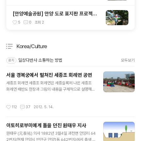
[안양예술공원] 안양 도로 표지판 프로젝트
2005 Ynyang Road Sign
5
0
조회
2
Korea/Culture
분류 전체보기
주요 글 목록
일상다반사 소통하는 방법
모두보기
공지
서울 경복궁에서 펼쳐진 세종조 회례연 공연
글 내용
세종조 회례연 세종조 회례연은 세종실록에 나온 세종조
회례연 배반도 한장과 그림의 내용을 구체적으로 설명해
놓은 약학궤범의 기록을 바탕으로 충실하게 고증한 작품이
다. 세종조 회례연은 세종께서 왕조의 모든 역량을 총 결집
작성시간
112
37
2012. 5. 14.
시켜 9년동안 연구, 정리한 결과를 처음 선보인 연회로, 아
악 / 당악/ 향악 등 당시 궁중의 음악과 무용을 선보인 연례
였다. 그리고 400명 이상의 악사와 무용수가 참여하여 규
이토히로부미에게 돌을 던진 원태우 지사
모면에서도 사상 초유의 장대함을 지녔다. 세종15년에 행
글 내용
한 회례연은 술을 아홉번 올리는 9작으로 구성되어 있다.
원태우 (元泰祐) 의사 1882년 3월4일 과천면 안양리 64
이 회례연에서 음악을 연주하고 춤을 추는데, 술을 올릴 때
2번지(현재 안양시 만안구 안양1동 642번지)에서 출생 하