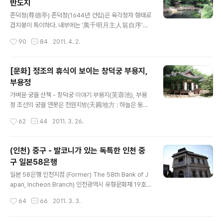
반도지
수괴들을 응징 1932. 5. 28 상해파견 일본 군법회의에서
글 내용
사형선고 1932. 11.18 일제 대양환으로 일본 오사카로 호
존덕정(尊德亭) 존덕정(1644년 건립)은 육각정자 형태로
송되어 20일 오사카 육군 형무소에 수감 1932. 12.18 가
겹지붕이 특이하다. 내부에는 '萬千明月主人翁自序'
나자와 육군구금소로 이감 1932. 1..
(만천명월주인옹자서) 무오년. 라는 정조의 글이 새겨진 현
작성시간
90
84
2011. 4. 2.
판이 걸려있다. 옛날에는 다리 남쪽에 일영대(日影臺)를
설치하여 시각을 측정했다고도한다. '萬千明月主人翁自
序' : 개울들이 달빛을 받아 빛나고 있지만, 하늘에 있는 달
[문화] 정조의 휴식이 보이는 창덕궁 부용지,
은 오직 하나 뿐이다. 내가 바로 그 달이요 너희들은 개울이
부용정
다, 그러니 내 뜻대로 움직이는 것이 태극. 음양. 오행의 이
글 내용
치에 합당한 일이다. 창덕궁 후원의 세번째 영역입니다. 앞
가벼운 궁궐 산책 - 창덕궁 이야기 부용지(芙蓉池), 부용
에 계신 분은 안내를 맡아주신 분입니다. 한복이 너무 예쁘
정 조선의 궁궐 연못은 천원지방(天圓地方 : 하늘은 둥글
더군요. 걸음이 어찌나 빠르시던지 부지런히 따라 다녀야
고 땅은 네모나다) 사상에 의해서 조성되었다. 부용지도 땅
작성시간
62
44
2011. 3. 26.
했습니다. 아직도 하시고 계실련지... 부용지가 있는 곳 보
을 상징하는 네모난 연못 속에 하늘을 상징하는 둥근 섬을
다는 규모는 작지만 좀 더 깊숙..
만들었다. 연못의 동남쪽 모퉁이 돌에는 뛰어 오르는 형상
의 물고기 한마리가 새겨져 있다. 부용정(1792년 건립)은
(인천) 중구 - 발코니가 있는 독특한 인천 중
+ 자형을 기본으로 하되, 남쪽으로 한 칸씩 보태 다각을 이
구 일본58은행
루고 있는 독특한 형태의 정자이다. 1795년 정조는 사도
글 내용
세자 혜경궁의 회갑을 기념하여 화성에 다녀온 뒤 너무 기
일본 58은행 인천지점 (Former) The 58th Bank of J
쁘고 즐거워서 부용정에서 규장각 신하들과 낚시를 즐겼다
apan, Incheon Branch) 인천광역시 유형문화재 19호
는 기록이 있다. - 홈페이지 발췌 - 발길을 붙잡는 부용지
인천광역시 중구 중앙동 2가 19-1 일본 오사카에 본점을
작성시간
64
66
2011. 3. 3.
오래전 대장금에서 잠깐 나왔던 창덕궁의 후원. 그리고 20
둔 일본제 58은행은 인천전환국에서 주조되는 신화폐와
02년 개봉했던 취화선의 ..
구화폐의 교환을 목적으로 1882년 인천에 지점을 설치하