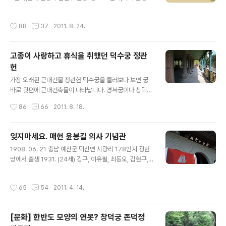
는 물론 왕의 출입 때, 왕세자가 절할 때, 찬안을 올릴 때, 꽃
셨다. 원의사께서는 1905년 11월22일 이토이로부미가
을 올릴 때도 음악을 연주했다. 또한 음악만 연주하는 절차
수원에 사냥을 갔다가 안양을 거쳐 서울로 가는 열차를 타
작성시간
88
37
2011. 8. 24.
와 춤을 추는 절차가 구분..
고 서리재고개(현재 안양육교)를 지날때 혼자의 몸으로 돌
을 던져 큰 상처를 입히고 일경에 체포 구금되었다. 이 의거
는 민간 항일운동의 효시가 된 거사로써 당시 대판매일신
고종이 사랑하고 휴식을 취했던 덕수궁 정관
문, 대한매일신문, 동경매일신문 등의 언론은 물론이요, 일
헌
본이 제작한 일로전쟁화보와 속음청사에도 그 내용이 수록
글 내용
된 일대 사건이었다. 원 의사께서는 1906년 1월24일자로
가장 오래된 근대건물 정관헌 덕수궁울 둘러보다 보면 궁
모진 고문과 옥고를 치루었다. 당시의 고문으로 평생을 불
바로 뒷편에 근대건축물이 나타납니다. 경복궁이나 창덕궁
구의 몸으로 지내신 원의사께서는 69세의 일기로 수푸루
과 아주 다른 건축물들을 볼 수 있습니다. 덕수궁은 석조전
작성시간
86
66
2011. 8. 18.
지(지금의 안양 비산동)에서 타..
도 그렇고, 미술관도 그렇고 근현대 건축물을 쉽게 만날 수
있습니다. 국내에 근현대 건축물이 많다해도 정관헌은 특
별해 보입니다. 현재 덕수궁 내부에 있는 건축물중 가장 오
잊지마세요. 매헌 윤봉길 의사 기념관
래된 근대건축물인 정관헌입니다. 으리으리한 기와 건물이
글 내용
1908. 06. 21 충남 예산군 덕산면 시량리 178번지 광현
즐비한 덕수궁에서 다소 생뚱맞은 건물이긴 하지만 당시에
당에서 출생 1931. (24세) 김구, 이유필, 최동오, 김현구,
도 사용되었고, 주변에 있는 빌딩들과 비교해도 전혀 손색
김의한, 김두봉, 박창세, 안공근등과 독립 운동 1932.4.2
이 없는 건물입니다. 덕수궁에서 가장 위치가 높은 곳에 위
6(25세) 대한민국 14년에 상해 거류민단 사무실에서「한
치하고 있으며 정관헌에서 내려다보면 덕홍전이 정면으로
작성시간
65
54
2011. 4. 14.
인애국단 선서식」을 거행하고 백범 김구선생과 기념촬영 1
보이고 바로 옆에 함녕전, 그리고 석어당, 중화전등을 볼 수
932. 04. 29 11시40분(한국시간 12시40분) 상해 홍구
있습니다. 정관헌 바로 옆에는 멋진 나무..
공원의거, 일본의 천장절과 전승기념 축하식 단상에 수통
[문화] 한반도 모양의 연못? 창덕궁 존덕정
형 폭탄 투척하여 시라카와 대장 이하 중국 침략의 군관민