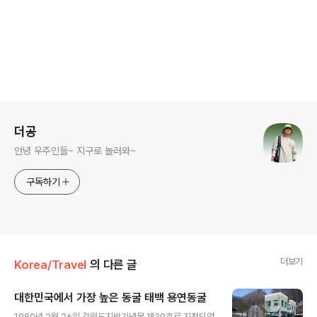
로그 정보
더공
안녕 우주인들~ 지구로 놀러와~
구독하기
더보기
Korea/Travel
의 다른 글
대한민국에서 가장 높은 동굴 태백 용연동굴
글 내용
1980년 2월 26일 강원도지방기념물 제39호로 지정되었