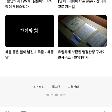
[응답하라 1994] 칠봉이의 짝사
[영화] 더웨이 the way - 산티아
랑이 부담스럽다
고로 가는길
해를 품은 달이 남긴 기록들 - 해품
유일하게 보존된 행정관청 구서이
달
면사무소 - 안양1번가
의안내
티스토리
로그인
고객센터
© Daum Corp.