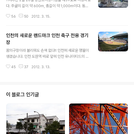
다. 주굴의 길이 약 600m, 총길이 약 1,000m이다. 동굴
바닥에 지하수류는 없으나 대·소 5∼6개소의 림풀(rimpo
56
50
2012. 3. 15.
ol)이 있다. 곳곳에 종유석·석회화폭(石灰華瀑)이 발달해
있으며, 습도와 유기질이 풍부하여 특징적인 동굴동물이
많이 발견된다. 현재까지 남한에서 알려진 최고위지대(98
인천의 새로운 랜드마크 인천 축구 전용 경기
0 m) 동굴이며, 규모가 크고 구조가 복잡한 입체적인 노년
기 동굴이다. 주요 동굴동물 13목(目) 29종이 발견되었으
장
글 내용
며, 이 굴을 모식산지(模式産地)로 하는 동굴동물 6신종
꿈의구장이라 불리워도 손색 없다!! 인천에 새로운 명물이
(新種)이 기재된 바 있다. 동굴 개방 : 1997. 12. 31 - 용연
생겼습니다. 인천 도원역 바로 앞에 인천 유나이티드의 축
동굴에 대한 정보는 포스트 하단 - 대한민국에서 가장 높은
구전용구장인 인천 축구전용경기장(인천 숭의아레나)가 개
곳에 위치한 동굴 태백버스터미널에서 11번 용연동굴행
45
37
2012. 3. 13.
장했습니다. (현재 구장의 정확한 명칭은 정해지지 않은 듯
버..
합니다. 이후 네이밍 마케팅으로 후원사의 이름을 구장 명
칭에 사용하는 방안을 검토중인 것으로 알려졌습니다.) 지
하철1호선 도원역에서 지상과 지하로 통하는 출구를 통해
바로 경기장 입구까지 갈 수 있습니다. 주차시설은 지하 3
이 블로그 인기글
층까지 있으며 총 750대의 차량을 주차할 수 있습니다. 총
관중 규모 : 20,910명의 중형 전용구장인데 실제 내부에서
경기장을 봤을 때 사각이 존재하지 않고, 골대와 관중석의
거리는 5미터 정도로 말 그대로 선수 땀방울까지 보일 정
도입니다. 경기장 지붕은 원..