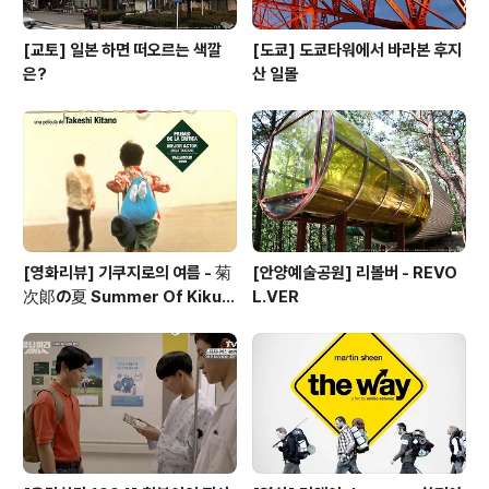
[교토] 일본 하면 떠오르는 색깔
[도쿄] 도쿄타워에서 바라본 후지
은?
산 일몰
[영화리뷰] 기쿠지로의 여름 - 菊
[안양예술공원] 리볼버 - REVO
次郞の夏 Summer Of Kikuji
L.VER
ro 1999