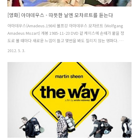
[영화] 아마데우스 - 따뜻한 날엔 모차르트를 듣는다
아마데우스(Amadeus.1984) 볼프강 아마데우스 모차르트 (Wolfgang
Amadeus Mozart) 개봉 1985-11-23 DVD 겉 케이스에 손때가 뭍을 정
도로 볼 때마다 새로운 느낌이 들고 몇번을 봐도 질리지 않는 영화다. 클
래식과 오페라의 지루함이라는 편견을 깨준 영화기도하다. 기존에 가지
2012. 5. 3.
고 있던 지루한 클래식, 괴상한 옷을 입고 목청킹 뽑는 오디션처럼 꽥꽥
소리치는 오페라의 개념을 바꿔 준 영화다. 2012년인 지금으로부터 27
년전의 1985년 영화라고는 믿어지지 않는 스토리로 만들어진 아마데우
스는 무조건 봐야 하는 영화라 생각된다. 런닝타임이 무려 3시간이지만
보다보면 어느새 다시 처음부터 다시 보고 있는 자신을 발견할지도 모르
니 바쁜 일정이 있는 사람이라면 주의해야한다. ■ 2인자 ..