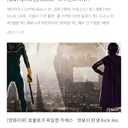
에이리언 1 (1979) Alien 1 SF, 공포 | 영국, 미국 | 117 분 | 개봉 1987-
10-01 | 감독 : 리들리 스콧 출연 : 톰 스커릿 (선장 달라스 역), 시고니 위
버 (엘렌 역), 베로니카 카트라이트 (램버트 역), 해리 딘 스탠튼 (베렛
역), 존 허트 (케인 역) 에이리언이라는 영화는 독특한 영화에 속한다. 일
2012. 3. 22.
반적으로 외계 종족과의 싸움이라면 보통 지구에 쳐들어오거나 숨어 들
어온 악당같은 존재로 부각된다. 그렇게 쳐들어온 외계 종족에 맞서 지구
인들은 개고생을 하며 물리치기 급급하고, 결국 외계인을 물리친다는 얘
기가 주를 이룬다. 물론, 아주 드문 예로 "디스트릭트9"처럼 우주 거지
같은 외계인이 존재하기도 한다. 그에 비해 에일리언은 우리가 외계인이
되어 외계 생명체를 공격한다..
[영화리뷰] 호불호가 확실한 킥애스 - 영웅의 탄생 Kick-Ass