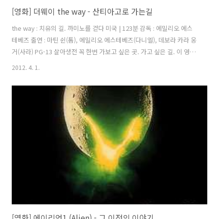
[영화] 더웨이 the way - 산티아고로 가는길
the way : 치유의 길. 까미노를 걷다 미국 | 123분 감독 : 에밀리오 에스
테베즈 출연 : 마틴 쉰(톰), 에밀리오 에스테베즈(다니엘), 데보라 카라 웅
거(사라) PG-13 살아생전 꼭 한번 가보고 싶은 곳. 가고 싶은 길. 이 영화
를 보고 난 후에 그 생각이 더욱 간절해졌다. 이 영화는 프랑스 피레네 생
2012. 4. 1.
장에서 시작해 "성 제임스"의 유해가 묻혀 있는 스페인 "콤포스텔라"의
"산티아고"까지 스페인 북서해안 800km의 여정을 그린 영화다. 실제로
촬영팀은 전체 거리의 절반에 약간 못미치는 350km를 직접 걸으며 자연
광으로만 촬영한 것으로 알려져 있다. 주인공으로 등장하는 "마틴쉰"은
독실한 카톨릭 신자로 이 영화에 참여했다. 영화의 목적은 순례를 증진시
킨다는 목적으로 만들어졌지만 종교적인 색깔..
[영화] 에이리언1 (Alien) - 그 이전의 이야기