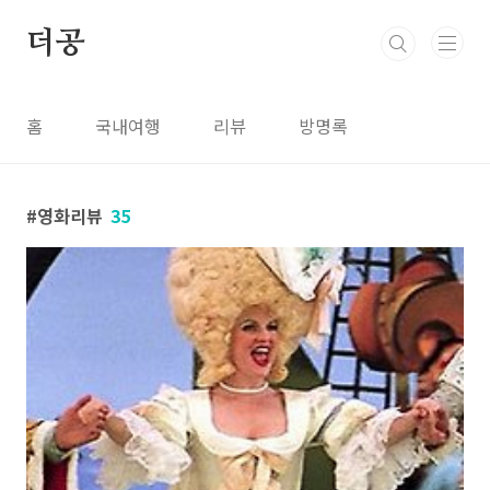
본문 바로가기
더공
홈
국내여행
리뷰
방명록
영화리뷰
35