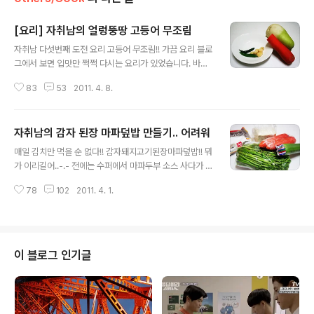
[요리] 자취남의 얼렁뚱땅 고등어 무조림
글 내용
자취남 다섯번째 도전 요리 고등어 무조림!! 가끔 요리 블로
그에서 보면 입맛만 쩍쩍 다시는 요리가 있었습니다. 바로
고등어무조림. 거기다 항상 맨 아래 사진에는 밥 위에 올라
83
53
2011. 4. 8.
가 있는 무를 보면 완전 미치기 일보 직전까지 가는 일이 흔
했습니다. 왜 그렇게 맛있게 사진을 찍어서 올리는 것인지..
밥 생각만 나는게 아닙니다. 그 따끈따끈한 무가 입안에서
자취남의 감자 된장 마파덮밥 만들기.. 어려워
살살 녹는 그 기분을 모니터상으로 느끼기에는 안타까움만
글 내용
깊어 갑니다. 한번 해 보는 겁니다. 뭐.. 어쨌든 뭔가 나오겠
매일 김치만 먹을 순 없다!! 감자돼지고기된장마파덮밥!! 뭐
죠. 제 요리의 특징은 똑같은 레시피가 나오지 않는다는겁
가 이리길어..-.- 전에는 수퍼에서 마파두부 소스 사다가 종
니다. 장점이자 단점입니다. 매번 해 먹을때마다 블로그를
종 해 먹었는데.. 요즘 건강에 신경쓰는 관계로 자극적이고
열어 봐야 한다는 것은 단점인데, 안보고는 똑같은 레시피
78
102
2011. 4. 1.
소금이 덜 들어간 음식을 먹다보니 항상 맹숭맹숭하게 먹
가 나오지 않으니 요리블로그 안해도 된다는거~~~ 무 하
게 되네요. 두부 데치고 고기 갈아서 볶고, 소스 준비하고..
나면 한끼 식량인데...
이런거 없이 그냥 된장과 야채 가득 넣어서 한번 해보려고
합니다. 잘 될지 안될지는 잘 모르겠는데 어차피 요리라는
게.. 익히면 되니까.. 된장과 감자가 주로 들어간거니까 감
이 블로그 인기글
자 된장 덮밥이 되야 하나? 제목 만들기도 쉽지 않군요. 어
쨌든 마파덮밥 만들려고 했던건데... 기본 준비물 : 된장, 마
늘, 고추 3개, 감자 3개, 당근 1개, 두부 1모, 대파 특별 준
비물 : 녹말가루, 미나리(500원), 돼지고기 (2,5..