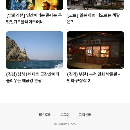
[영화리뷰] 인간이라는 존재는 무
[교토] 일본 하면 떠오르는 색깔
엇인가? 블레이드러너
은?
(경남) 남해 l 바다의 금강산이라
(경기) 부천 l 부천 만화 박물관 -
불리우는 해금강 관광
만화 규장각 2
의안내
티스토리
로그인
고객센터
© Daum Corp.