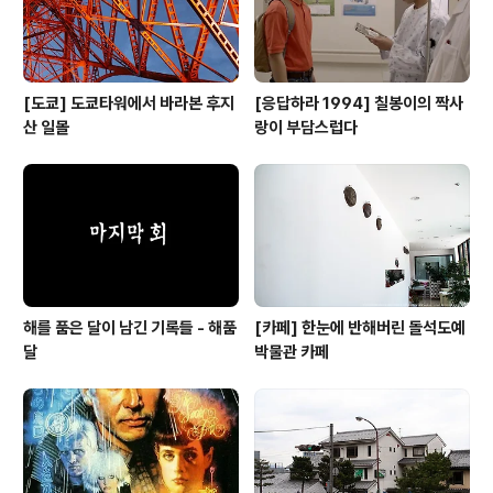
[도쿄] 도쿄타워에서 바라본 후지
[응답하라 1994] 칠봉이의 짝사
산 일몰
랑이 부담스럽다
해를 품은 달이 남긴 기록들 - 해품
[카페] 한눈에 반해버린 돌석도예
달
박물관 카페