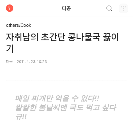
검색하기
더공
티스토리
others/Cook
자취남의 초간단 콩나물국 끓이
기
더공
2011. 4. 23. 10:23
매일 찌개만 억을 수 없다!!
쌀쌀한 봄날씨엔 국도 먹고 싶다
규!!