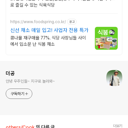
로 즐길 수 있는 식육식당
https://www.foodspring.co.kr/
광고
신선 채소 매일 입고! 사업자 전용 특가
콩나물 재구매율 77%. 식당 사장님들 사이
에서 입소문 난 식봄 채소
로그 정보
더공
안녕 우주인들~ 지구로 놀러와~
구독하기
더보기
others/Cook
의 다른 글