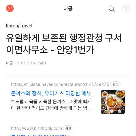
검색하기
더공
티스토리
Korea/Travel
유일하게 보존된 행정관청 구서
이면사무소 - 안양1번가
더공
2011. 7. 15. 15:01
https://m.place.naver.com/restaurant/1141768275
광고
돈까스의 정석, 유미카츠 다양한 메뉴,
선택의 즐거움
부드럽고 육즙 가득한 돈까스, 그 맛에 빠지
다 한 번만 먹어도 단번에 반하게 되는 범계
터줏대감 맛집
http://www.biznbook.com
광고