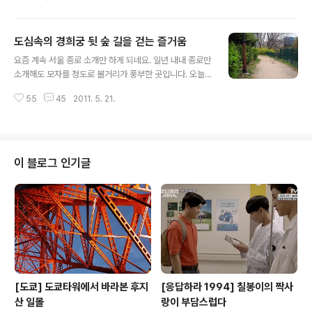
합니다. 형무소의 몇몇 동은 사라졌지만 남아 있는 건물만
으로도 상당한 위압감을 줍니다. 감옥이 아니었다면 기숙
사 같은 빨간색 벽돌로 올라간 2층 건물은 사실 겉으로 보
도심속의 경희궁 뒷 숲 길을 걷는 즐거움
기에는 감옥이라고 느끼기엔 다소 무리가 있었는데 내부를
글 내용
살펴보니 "감옥은 감옥이다"라는 생각이 확실히 들더군요.
요즘 계속 서울 종로 소개만 하게 되네요. 일년 내내 종로만
특히 내부에 들어서면 벽돌 건물 특유의 서늘한 냄새가 납
소개해도 모자를 정도로 볼거리가 풍부한 곳입니다. 오늘
니다. 지하실도 아닌데 지하실 같은 느낌이랄까. 중앙을 기
은 그냥 조용히 쉴 수 있는 곳. 점심 식사 후에 소화도 시키
준으로 부채꼴로 펼쳐진 건물 내부는 영화에서 보는 것과
55
45
2011. 5. 21.
고, 바람도 쐴 수 있는 곳입니다. 전체적인 규모는 그리 넓
는 다소 다르더군요. 보통 영화에서의 감옥이라고 하면 쭉
지는 않지만 코스에 따라서는 점심 식사 후에 간단한 운동
쭉 뻗은 중앙 통로 양쪽으로 감방만 보이는데 전체적..
하기에 아주 좋은 코스였습니다. “조용한 숲을 느낄 수 있
는 길 경희궁 뒷편으로 가보면 작은 공터가 나옵니다. 그 뒷
길로 이어진 길은 경희궁 주변 서울시교육청과 여러 업체
이 블로그 인기글
에서 일하시는 분들의 조용한 산책로가 있더군요. 예전 같
았으면 출입금지다 뭐다 다 막혀 있었을텐데 작은 야산에
길이 만들어져 있어서 그런지 상당히 걷기 좋은 길이었습
니다. 특히 경희궁 왼편으로는 잘 만들어진 길, 그리고 그
위쪽으로는 산길 비슷한 것으로..
[도쿄] 도쿄타워에서 바라본 후지
[응답하라 1994] 칠봉이의 짝사
산 일몰
랑이 부담스럽다