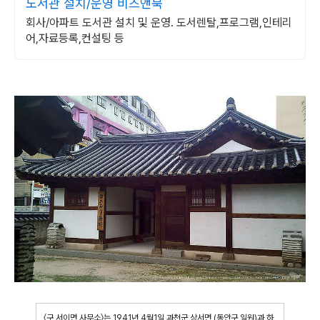
도서관 설치/운영 비즈앤북
회사/아파트 도서관 설치 및 운영. 도서렌탈,프로그램,인테리
어,자료등록,컨설팅 등
〈구 서이면 사무소〉는 1941년 4월1일 과천군 상서면 (동안구 일원)과 하