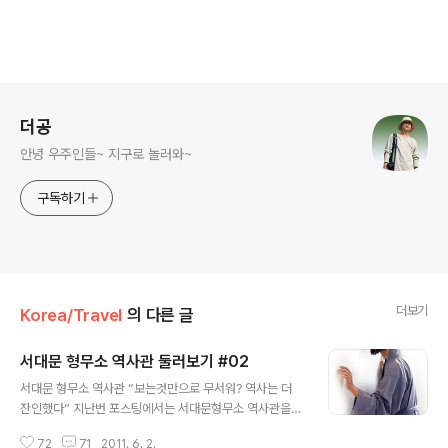
로그 정보
더공
안녕 우주인들~ 지구로 놀러와~
구독하기
더보기
Korea/Travel
의 다른 글
서대문 형무소 역사관 둘러보기 #02
글 내용
서대문 형무소 역사관 “보는것만으로 무서워? 역사는 더
잔인했다” 지난번 포스팅에서는 서대문형무소 역사관을
소개해 드렸는데 이번에는 바깥에 있는 건물을 둘러볼까
72
71
2011. 6. 2.