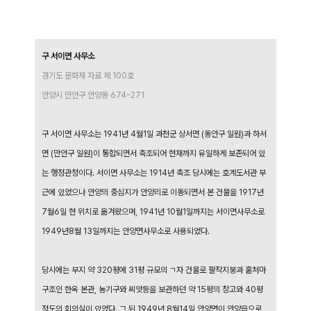
구 서이면 사무소
경기도 문화재 자료 제 100호
안양시 만안구 안양동 674-271
구 서이면 사무소는 1941년 4월1일 과천군 상서면 (동안구 일원)과 하서
면 (만안구 일원)이 통합되면서 축조되어 현재까지 유일하게 보존되어 있
는 행정관청이다. 서이면 사무소는 1914년 축조 당시에는 호계도서관 부
근에 있었으나 안양의 중심지가 안양리로 이동되면서 본 건물을 1917년
7월6일 현 위치로 옮겨왔으며, 1941년 10월1일까지는 서이면사무소로
1949년8월 13일까지는 안양면사무소로 사용되었다.
당시에는 부지 약 320평에 31평 규모의 ㄱ자 건물로 팔작지붕과 홑처마
구조인 한옥 본관, 농기구와 씨앗등을 보관하던 약 15평의 창고와 40평
정도의 회의실이 있었다. 그 뒤 1949년 8월14일 안양면이 안양읍으로