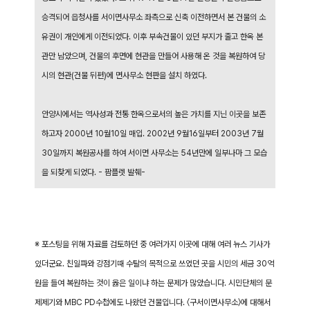
승격되어 읍청사를 서이면사무소 좌측으로 신축 이전하면서 본 건물의 소
유권이 개인에게 이전되었다. 이후 부속건물이 있던 부지가 줄고 한옥 본
관만 남았으며, 건물의 후면에 현관을 만들어 사용해 온 것을 복원하여 당
시의 현관(건물 뒤편)에 면사무소 현판을 설치 하였다.
안양시에서는 역사성과 전통 한옥으로서의 높은 가치를 지닌 이곳을 보존
하고자 2000년 10월10일 매입. 2002년 9월16일부터 2003년 7월
30일까지 복원공사를 하여 서이면 사무소는 54년만에 일부나마 그 모습
을 되찾게 되었다. - 팜플렛 발췌-
※ 포스팅을 위해 자료를 검토하던 중 여러가지 이곳에 대해 여러 뉴스 기사가
있더군요. 친일파와 강점기때 수탈의 목적으로 쓰였던 곳을 시민의 세금 30억
원을 들여 복원하는 것이 옳은 일이냐 하는 문제가 많았습니다. 시민단체의 문
제제기와 MBC PD수첩에도 나왔던 건물입니다. 〈구서이면사무소〉에 대해서