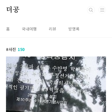
본문 바로가기
더공
홈
국내여행
리뷰
방명록
사진
150