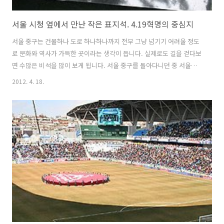
서울 시청 옆에서 만난 작은 표지석. 4.19혁명의 중심지
서울 중구는 건물하나 도로 하나하나까지 전부 그냥 넘기기 어려울 정도
로 문화와 역사가 가득한 곳이라는 생각이 듭니다. 실제로도 길을 걷다보
면 수많은 비석을 많이 보게 됩니다. 서울 중구를 돌아다니던 중 서울시
의회 조금 지나 대한성공회교무원 건물 앞에 지하보도 바로 전에 보면 이
2012. 4. 18.
런 기념비를 만날 수 있습니다. 그냥 무심코 지나치기 쉬운 이곳에 이러
한 기념비가 있다는걸 처음알았네요. 제가 사진을 이리저리 찍자 지나가
던 사람들도 뭔가 있는가 싶어서 한번씩 기념비에 적힌 내용을 읽어보더
군요. 저도 걷다가 힘들어서 의자가 있길래 앉았는데 바로 옆에 왠 표지
석이 있는 겁니다. 그래서 뭔가 하고 봤더니 이렇게 적혀 있더군요. 4.19
혁명의 중심지. 1960년 3월과 4월에 수만명 학생들이 자유당정권의 독
재와 부정..