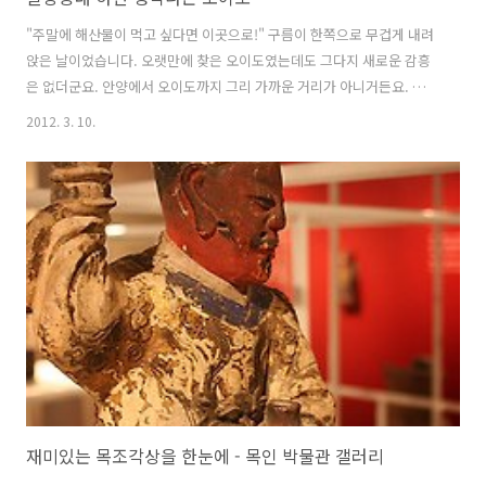
"주말에 해산물이 먹고 싶다면 이곳으로!" 구름이 한쪽으로 무겁게 내려
앉은 날이었습니다. 오랫만에 찾은 오이도였는데도 그다지 새로운 감흥
은 없더군요. 안양에서 오이도까지 그리 가까운 거리가 아니거든요. 안양
에서 350번 버스를 타면 무려 76개의 버스 정류장을 지난후 도착할 수 있
2012. 3. 10.
는 오이도. 시간만 2시간이 넘게 걸리는 거리. 전철을 이용해도 안양역->
금정역 > 오이도역 > 버스 를 이용하는 무지막지한 거리. 그렇게도 오래
걸리는 거리인데 가끔가다 찾고 싶은 곳입니다. 버스는 오래가지만 한번
푹~ 잘 수 있는 장점이 있고, 전철은... 갈아타야 하는 불편함이 있는 반면
에 갈아타는 재미가 있죠. 막상 오이도에 가보면 볼 것도 없습니다. 그냥
새빨간 등대만 볼 수 있죠. 연인이 있다면 바다도 보고, 해산물도..
재미있는 목조각상을 한눈에 - 목인 박물관 갤러리