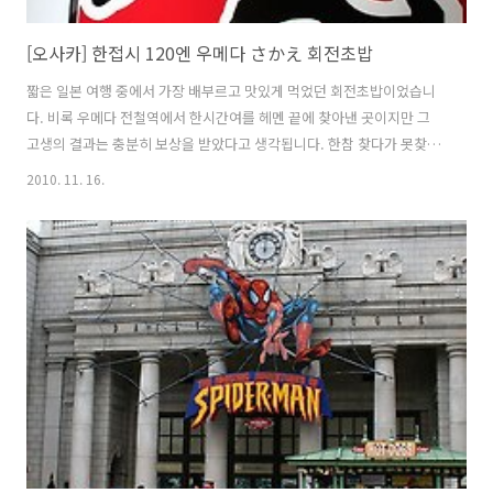
[오사카] 한접시 120엔 우메다 さかえ 회전초밥
짧은 일본 여행 중에서 가장 배부르고 맛있게 먹었던 회전초밥이었습니
다. 비록 우메다 전철역에서 한시간여를 헤멘 끝에 찾아낸 곳이지만 그
고생의 결과는 충분히 보상을 받았다고 생각됩니다. 한참 찾다가 못찾아
서 인포메이션(안내소)에 들어가서 "당신들이 우리에게 추천하는 회전
2010. 11. 16.
초밥집을 알려달라" 라고 말하자 기꺼이 먼곳까지 데려다 준 곳이기도
합니다. 우선, 한국의 회전초밥과 다른점이라면 크기에서 그 차이가 확연
합니다. 즉, 한국에서는 초밥 두 개 분량이 여기에서는 한덩어리로 끝납
니다. 그런 두 배 크기의 초밥이 두 개가 한접시입니다. 더군다나 한국에
서도 싼 초밥집이 접시당 1,500원 정도 하는데 그에 비해 여기는 가격도
120엔으로 저렴하고 초밥의 양도 한국의 두 배에 달합니다. 그렇다면 가
격은 절반 가격..