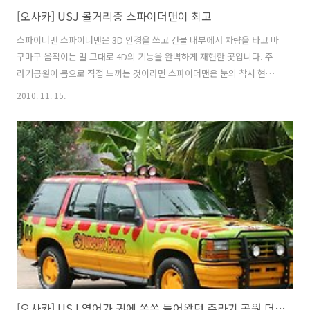
[오사카] USJ 볼거리중 스파이더맨이 최고
스파이더맨 스파이더맨은 3D 안경을 쓰고 건물 내부에서 차량을 타고 마
구마구 움직이는 말 그대로 4D의 기능을 완벽하게 재현한 곳입니다. 주
라기공원이 몸으로 직접 느끼는 것이라면 스파이더맨은 눈의 착시 현상
과 타고 있는 차량의 움직임으로 분명 가짜라는 것을 알고 있는데 차량
2010. 11. 15.
앞에 스파이더맨이 뚝 떨어지는 착각에 빠지게 만드는 어트랙션입니다.
겉에서 보기엔 줄이 별로 없어 보였지만 그 안에 구불구불 엄청난 사람이
서 있는 것을 보고 좌절하기 일보직전이었습니다. 다리는 아프고 대기 시
간표는 없고, 그냥 무작정 앞 사람이 조금씩 나아감에 따라 몸을 움직일
뿐이었습니다. 한창 젊은 나이도 아니고 팔팔한 이팔청춘의 젊은 사람도
다리가 아파서 주저 앉을 정도인데, 그 기나긴 기다림은 정말.. 한 걸음
한 걸음이 가..
[오사카] USJ 영어가 귀에 쏙쏙 들어왔던 주라기 공원 더 라이드