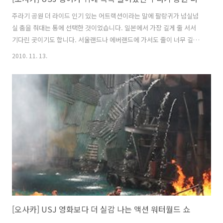
주라기 공원 더 라이드 인기 있는 어트랙션이라는 말에 팔랑귀가 넘실넘
실 춤을 춰대는 통에 선택한 것이었습니다. 일본에서 가장 길게 줄 서서
기다린 곳이기도 합니다. 서울랜드나 에버랜드에 가서도 줄이 너무 길면
아예 그냥 돌아서 나오는데 USJ에서는 줄이 안쪽에 감춰져 있어서 무조
2010. 11. 13.
건 줄을 서고 봐야합니다. 긴 줄 사이사이에 급수대까지 있는 것을 보면
얼마나 길게 서 있어야 하는 지 대충 감이 올거라 생각됩니다. 급기야 너
무 더운 나머지 시원한 음료를 사러 심부름까지 시켰습니다. (비싼 돈내
고 사온건 전부 우롱차였지만..) 온도 때문에 그런건지는 몰라도 기다리
는 중간 중간에서 분무기로 물안개를 계속 일으키고 있었는데, 그 물을
맞을 때는 시원한데 바로 한걸음만 옆으로 가면 더더욱 덥고 습한 기운
때문에 쓰러..
[오사카] USJ 영화보다 더 실감 나는 액션 워터월드 쇼