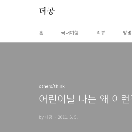
본문 바로가기
더공
홈
국내여행
리뷰
방명
others/think
어린이날 나는 왜 이런
by 더공
2011. 5. 5.