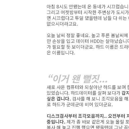
아침 8시도 안됐는데 온 동네가 시끄럽습니다
그리고 어젯밤부터 시작한 주변상가 도시가스
면 시끄럽다고 투덜 댔을텐데 남들 다 쉬는
없으시더라고요.
오늘 날씨 정말 좋네요. 높고 푸른 봄날씨에
만 손상을 입고 데이터 HDD는 살아났습니다
가 필요할 듯 보이더군요. 하드 이름은 드
은 이름입니다.
“이거 왠 뻘짓...
새로 사온 컴퓨터와 되살아난 하드를 보며 
있었습니다. 하드데이터를 살펴 보다가
갑
싶은 겁니다.
검사를 해 보니 조각모음을 해
로 하드가 군데군데 비어 있더군요.
디스크검사부터 조각모음까지.. 오전부터 
중입니다.
제가 좀 바보 같은게 오늘 올릴 
복사 해 놓고 진행 했으면 됐을텐데 그냥 꼽