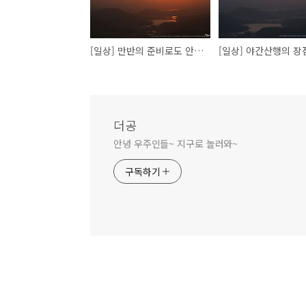
[일상] 만반의 준비로도 안되는 야경촬영
더공
안녕 우주인들~ 지구로 놀러와~
구독하기