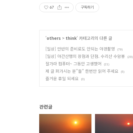
67
구독하기
'
others
>
think
' 카테고리의 다른 글
[일상] 만반의 준비로도 안되는 야경촬영
(79)
[일상] 야간산행의 장점과 단점. 수리산 수암봉
(29)
잘가라 컴퓨터~ 그동안 고생했어
(21)
제 글 퍼가시는 분"들" 한번만 읽어 주세요
(5)
즐거운 휴일 되세요
(0)
관련글