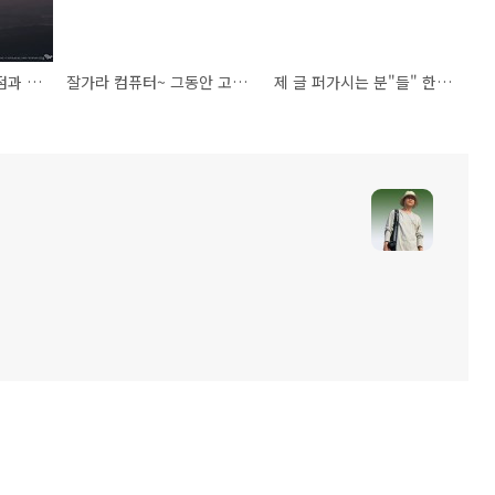
[일상] 야간산행의 장점과 단점. 수리산 수암봉
잘가라 컴퓨터~ 그동안 고생했어
제 글 퍼가시는 분"들" 한번만 읽어 주세요