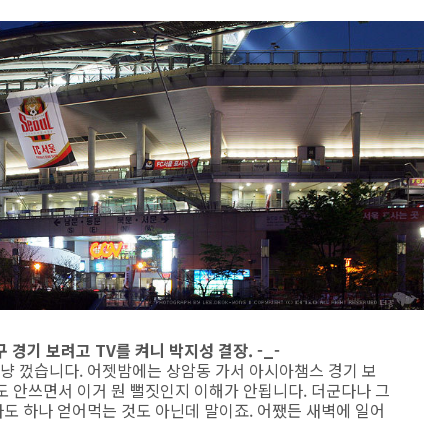
경기 보려고 TV를 켜니 박지성 결장. -_-
그냥 껐습니다. 어젯밤에는 상암동 가서 아시아챔스 경기 보
 글도 안쓰면서 이거 뭔 뻘짓인지 이해가 안됩니다. 더군다나 그
도 하나 얻어먹는 것도 아닌데 말이죠. 어쨌든 새벽에 일어