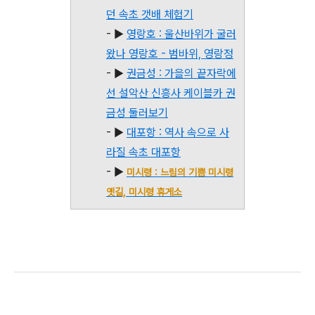
던 속초 갯배 체험기
- ▶
영랑호 : 울산바위가 굴러
왔나 영랑호 - 범바위, 영랑정
- ▶
권금성 : 가을의 끝자락에
선 설악산 신흥사 케이블카 권
금성 둘러보기
- ▶
대포항 : 역사 속으로 사
라질 속초 대포항
- ▶
미시령 : 느림의 기쁨 미시령
옛길, 미시령 휴게소