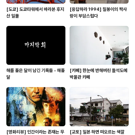
[도쿄] 도쿄타워에서 바라본 후지
[응답하라 1994] 칠봉이의 짝사
산 일몰
랑이 부담스럽다
해를 품은 달이 남긴 기록들 - 해품
[카페] 한눈에 반해버린 돌석도예
달
박물관 카페
[영화리뷰] 인간이라는 존재는 무
[교토] 일본 하면 떠오르는 색깔