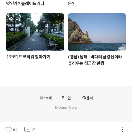
엇인가? 블레이드러너
은?
[도쿄] 도쿄타워 찾아가기
(경남) 남해 l 바다의 금강산이라
불리우는 해금강 관광
의안내
티스토리
로그인
고객센터
© Daum Corp.
62
71