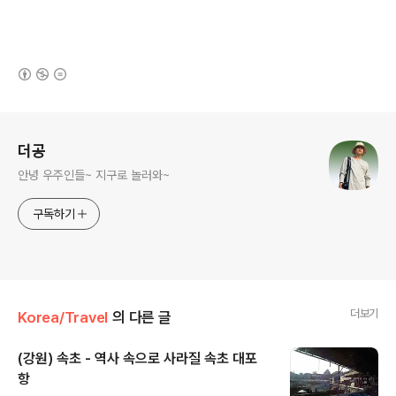
(새창열림)
로그 정보
더공
안녕 우주인들~ 지구로 놀러와~
구독하기
더보기
Korea/Travel
의 다른 글
(강원) 속초 - 역사 속으로 사라질 속초 대포
항
글 내용