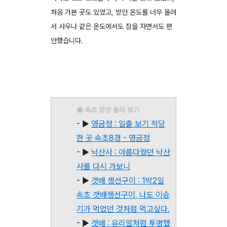
처음 가본 곳도 있었고, 방안 온도를 너무 올려
서 사우나 같은 온도에서도 잠을 자면서도 편
안했습니다.
● 속초 양양 둘러 보기
- ▶
영금정 : 일출 보기 적당
한 곳 속초8경 - 영금정
- ▶
낙산사 : 아름다웠던 낙산
사를 다시 가보니
- ▶
갯배 생선구이 : 1박2일
속초 갯배생선구이, 나도 이승
기가 먹었던 것처럼 먹고싶다.
- ▶
갯배 : 유리알처럼 투명했