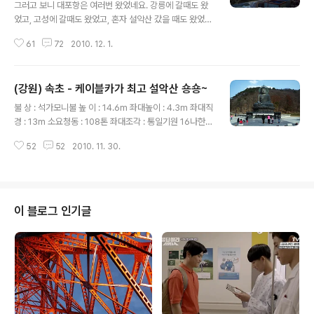
그러고 보니 대포항은 여러번 왔었네요. 강릉에 갈때도 왔
었고, 고성에 갈때도 왔었고, 혼자 설악산 갔을 때도 왔었
고, 아주 오래전에 얼결에 따라왔던적도 있었고 말입니다.
61
72
2010. 12. 1.
그래서인지 풍경이 상당히 낯익습니다. 친구들과 설악산
갔다가 콘도에 짐 풀어 놓고 바로 대포항으로 왔습니다. 사
실은 몇번 왔었기에 다른 항구로 가보자는 말이 나왔지만
(강원) 속초 - 케이블카가 최고 설악산 숑숑~
친구가 원래 가던 곳이 있으니 "꼭 대포항으로 가자"는 말
글 내용
에 결국 다시 한번 오게 되었네요. 그런데 이번에 방문하면
불 상 : 석가모니불 높 이 : 14.6m 좌대높이 : 4.3m 좌대직
서 다소 이상한 장면을 목격했습니다. 분명 바닷가였던 곳
경 : 13m 소요청동 : 108톤 좌대조각 : 통일기원 16나한상
이 매립지로 바뀐 겁니다. 아래 다음 지도를 보시면 우측에
착봉일 : 1987.8.30 (음력 7.7) 점안 대법회 : 98. 10. 25
라는 곳이 있잖아요. 원래는 지도처럼 바로 바닷가가 펼쳐
52
52
2010. 11. 30.
민족통일의 비원(悲願)을 안은 청동 석가모니 부처님이 이
져야 정상이거든요. 그런데 안에 들어가서 밖의 풍경을 보
곳 설악에 나투어 대자비로 비추사 분단의 아픔을 끌어 안
니까 바다가 안보이고 주차장이 보이는..
았다.속초 설악산 신흥사(주지 度吼)는 10년간의 통일청
동대불좌상(統一靑銅大不坐像) 조성불사(佛事)를 마치
고 드디어 '97년 10월 25일 점안' 대법회를 봉행하였다.
이 블로그 인기글
석가모니부처님을 형상화한 청동대불은 거불(巨佛)로서
좌대 높이 4.3m, 대불 높이 14.6m, 좌대 직경 13m, 아파
트 6층 높이에 1백8t의 청동이 사용되었다. 8면 좌대에는
통일을 기원하는 십육 나한상(十六羅..